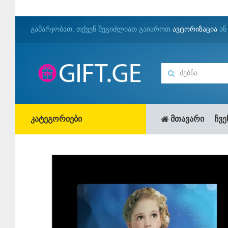
გამარჯობათ, თქვენ შეგიძლიათ გაიაროთ
ავტორიზაცია
ა
კატეგორიები
მთავარი
ჩვე