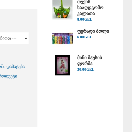
თექის
სააღდგომო
კალათა
8
.
00
GEL
ფერადი ბოლი
6
.
00
GEL
მინი მაუსის
ფორმა
აში დამატება
30
.
00
GEL
პროდუქტი