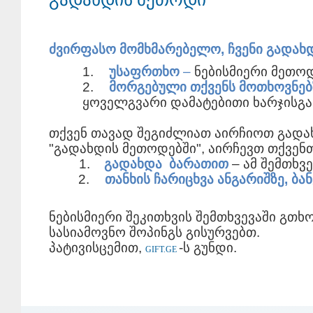
ძვირფასო
მომხმარებელო
,
ჩვენი
გადახ
1.
უსაფრთხო
–
ნებისმიერი
მეთო
2.
მორგებული
თქვენს
მოთხოვნებ
ყოველგვარი დამატებითი ხარჯისგა
თქვენ
თავად
შეგიძლიათ
აირჩიოთ
გადა
"
გადახდის
მეთოდებში
",
აირჩევთ
თქვენ
1.
გადახდა
ბარათით
–
ამ
შემთხვე
2.
თანხის
ჩარიცხვა
ანგარიშზე
,
ბან
ნებისმიერი
შეკითხვის
შემთხვევაში
გთხ
სასიამოვნო
შოპინგს
გისურვებთ
.
პატივისცემით
,
-
ს
გუნდი
.
GIFT.GE