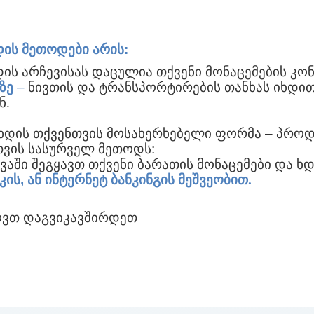
დის
მეთოდები
არის
:
დის
არჩევისას
დაცულია
თქვენი
მონაცემების
კო
ზე
–
ნივთის და ტრანსპორტირების თანხას იხდით 
ნ.
ხდის
თქვენთვის
მოსახერხებელი
ფორმა
–
პროდ
თვის
სასურველ
მეთოდს
:
ვაში
შეგყავთ
თქვენი
ბარათის
მონაცემები
და
ხდ
კის
,
ან
ინტერნეტ
ბანკინგის
მეშვეობით.
ოვთ
დაგვიკავშირდეთ