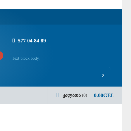
577 04 84 89
Text block body.
0
.
00
GEL
ᲙᲐᲚᲐᲗᲐ
0